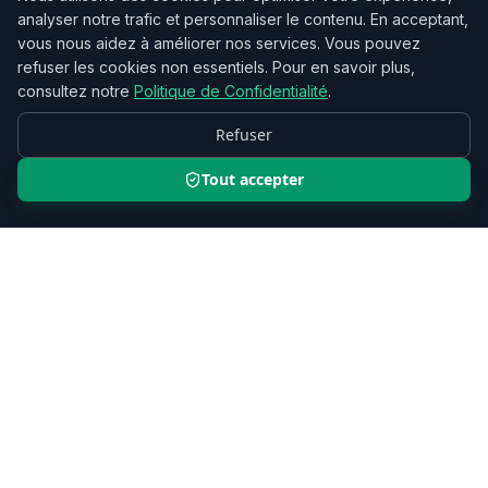
analyser notre trafic et personnaliser le contenu. En acceptant,
vous nous aidez à améliorer nos services. Vous pouvez
refuser les cookies non essentiels. Pour en savoir plus,
consultez notre
Politique de Confidentialité
.
Refuser
Tout accepter
IVC
Rénovation
Entreprise locale intervenant sur des travaux